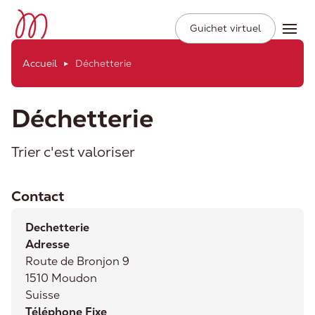
Ville de Moudon
Secondary
Aller
Guichet virtuel
Ope
Navigation
au
contenu
Accueil
Déchetterie
principal
Déchetterie
Trier c'est valoriser
Contact
Dechetterie
Adresse
Route de Bronjon 9
1510
Moudon
Suisse
Téléphone Fixe