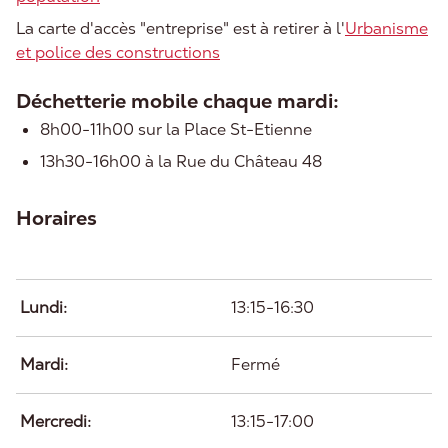
La carte d'accès "entreprise" est à retirer à l'
Urbanisme
et police des constructions
Déchetterie mobile chaque mardi:
8h00-11h00 sur la Place St-Etienne
13h30-16h00 à la Rue du Château 48
Horaires
Jour
Plage
Commentaire
horaire
Lundi:
13:15-16:30
Mardi:
Fermé
Mercredi:
13:15-17:00