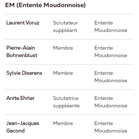
EM (Entente Moudonnoise)
Laurent Voruz
Scrutateur
Entente
suppléant
Moudonnoise
Pierre-Alain
Membre
Entente
Bohnenblust
Moudonnoise
Sylvie Diserens
Membre
Entente
Moudonnoise
Anita Ehrler
Scrutatrice
Entente
suppléante
Moudonnoise
Jean-Jacques
Membre
Entente
Gacond
Moudonnoise