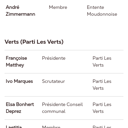
André
Membre
Entente
Zimmermann
Moudonnoise
Verts (Parti Les Verts)
Françoise
Présidente
Parti Les
Matthey
Verts
Ivo Marques
Scrutateur
Parti Les
Verts
Elsa Bonhert
Présidente Conseil
Parti Les
Deprez
communal
Verts
Laetitia
Membre
Parti Les