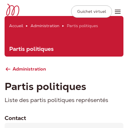
Ville de Moudon
Secondary
Aller
Guichet virtuel
Ope
Navigation
au
contenu
Accueil
Administration
Partis politiques
principal
Partis politiques
Administration
Partis politiques
Liste des partis politiques représentés
Contact