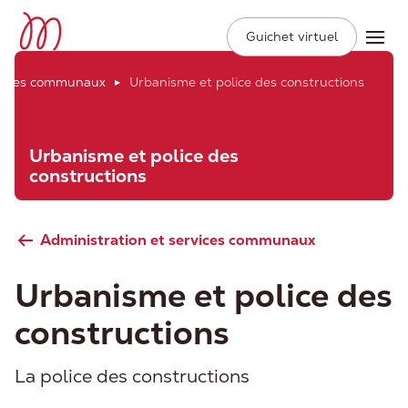
Ville de Moudon
Secondary
Aller
Guichet virtuel
Ope
Navigation
au
contenu
rvices communaux
Urbanisme et police des constructions
principal
Urbanisme et police des
constructions
Administration et services communaux
Urbanisme et police des
constructions
La police des constructions