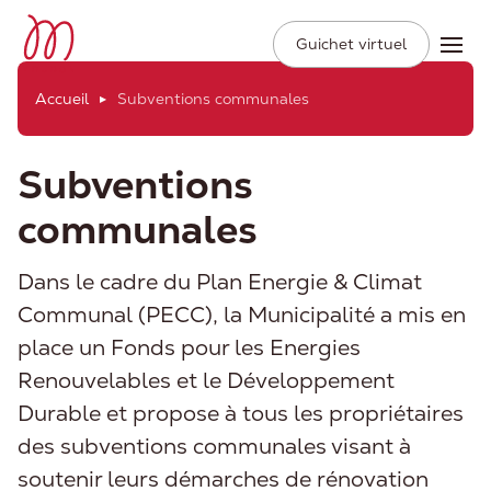
Ville de Moudon
Secondary
Aller
Guichet virtuel
Ope
Navigation
au
contenu
Accueil
Subventions communales
principal
Subventions
communales
Dans le cadre du Plan Energie & Climat
Communal (PECC), la Municipalité a mis en
place un Fonds pour les Energies
Renouvelables et le Développement
Durable et propose à tous les propriétaires
des subventions communales visant à
soutenir leurs démarches de rénovation