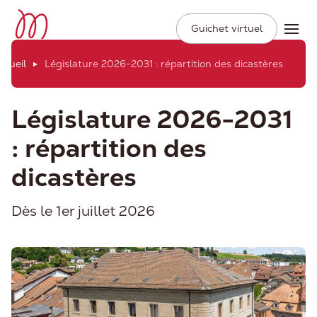
Ville de Moudon
Secondary
Aller
Guichet virtuel
Ope
Navigation
au
contenu
ccueil
Législature 2026-2031 : répartition des dicastères
principal
Législature 2026-2031
: répartition des
dicastères
Dès le 1er juillet 2026